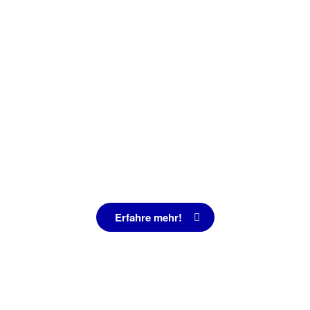
Bürgerschaft Stralsun
formationen, Anträge und Anfragen zur Bürgerschaft 
Erfahre mehr!