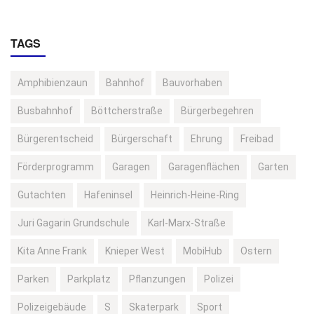
TAGS
Amphibienzaun
Bahnhof
Bauvorhaben
Busbahnhof
Böttcherstraße
Bürgerbegehren
Bürgerentscheid
Bürgerschaft
Ehrung
Freibad
Förderprogramm
Garagen
Garagenflächen
Garten
Gutachten
Hafeninsel
Heinrich-Heine-Ring
Juri Gagarin Grundschule
Karl-Marx-Straße
Kita Anne Frank
Knieper West
MobiHub
Ostern
Parken
Parkplatz
Pflanzungen
Polizei
Polizeigebäude
S
Skaterpark
Sport