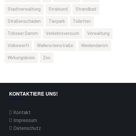
Stadtverwaltung
Stralsund
Strandbad
Straßenschäden
Tierpark
Toiletten
Tribseer Damm
Verkehrsversuch
Verwaltung
Volkswerft
Wallensteinstraße
Weidendamm
Wirkungskreis
Zoo
KONTAKTIERE UNS!
Kontakt
Impressum
Datenschutz